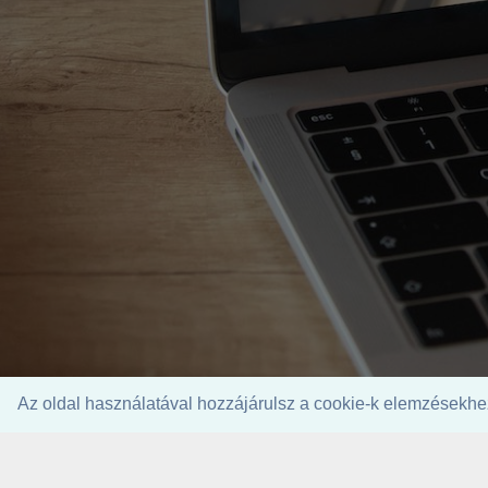
Az oldal használatával hozzájárulsz a cookie-k elemzésekhez