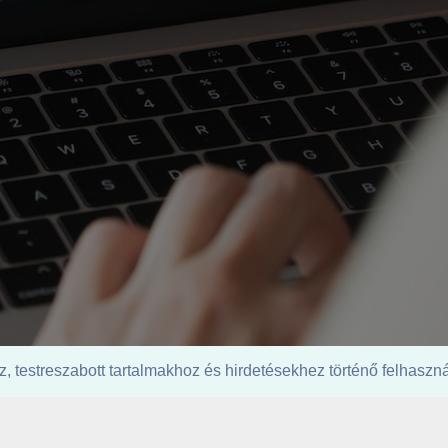
, testreszabott tartalmakhoz és hirdetésekhez történő felhasz