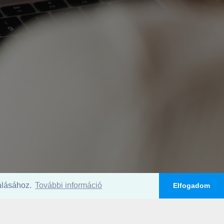
nálásához.
További információ
Elfogadom